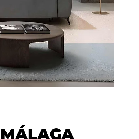
®
MÁLAGA