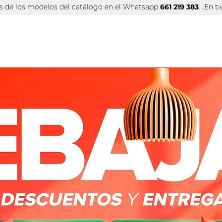
os de los modelos del catálogo
en el Whatsapp
661 219 383
. ¡En 
INFO TIENDA
OFERTAS
MAR